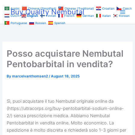
Skip
Arabic
Chinese (Simplified)
Chinese (Traditional)
Croatian
Czech
Buy Quality Nembutal
to
Dutch
English
Finnish
French
German
Italian
Korean
content
Portuguese
Russian
Spanish
Posso acquistare Nembutal
Pentobarbital in vendita?
By
marcelvanthomsen2
/
August 18, 2025
Sì, puoi acquistare il tuo Nembutal originale online da
(https://ultracorps.org/buy-pentobarbital-sodium-online-
2/) senza prescrizione medica. Abbiamo Nembutal
Pentobarbital in vendita online. Molto economico. La
spedizione è molto discreta e richiederà solo 1-3 giorni per