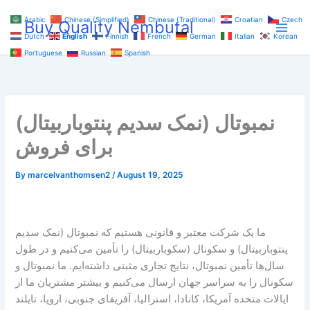
Skip
Arabic
Chinese (Simplified)
Chinese (Traditional)
Croatian
Czech
Buy Quality Nembutal
to
Dutch
English
Finnish
French
German
Italian
Korean
content
Portuguese
Russian
Spanish
نمبوتال (نمک سدیم پنتوباربیتال)
برای فروش
By
marcelvanthomsen2
/
August 19, 2025
ما یک شرکت معتبر و قانونی هستیم که نمبوتال (نمک سدیم
پنتوباربیتال) و سکونال (سکوباربیتال) را تأمین می‌کنیم و در طول
سال‌ها تأمین نمبوتال، نتایج تجاری مثبتی داشته‌ایم. ما نمبوتال و
سکونال را به سراسر جهان ارسال می‌کنیم و بیشتر مشتریان ما از
ایالات متحده آمریکا، کانادا، استرالیا، آفریقای جنوبی، اروپا، تایلند