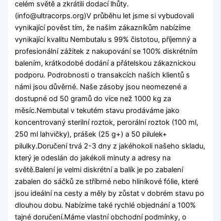
celém světě a zkrátili dodací lhůty.
(
info@ultracorps.org
)V průběhu let jsme si vybudovali
vynikající pověst tím, že našim zákazníkům nabízíme
vynikající kvalitu Nembutalu s 99% čistotou, příjemný a
profesionální zážitek z nakupování se 100% diskrétním
balením, krátkodobé dodání a přátelskou zákaznickou
podporu. Podrobnosti o transakcích našich klientů s
námi jsou důvěrné. Naše zásoby jsou neomezené a
dostupné od 50 gramů do více než 1000 kg za
měsíc.Nembutal v tekutém stavu prodáváme jako
koncentrovaný sterilní roztok, perorální roztok (100 ml,
250 ml lahvičky), prášek (25 g+) a 50 pilulek+
pilulky.Doručení trvá 2-3 dny z jakéhokoli našeho skladu,
který je odeslán do jakékoli minuty a adresy na
světě.Balení je velmi diskrétní a balík je po zabalení
zabalen do sáčků ze stříbrné nebo hliníkové fólie, které
jsou ideální na cesty a měly by zůstat v dobrém stavu po
dlouhou dobu. Nabízíme také rychlé objednání a 100%
tajné doručení.Máme vlastní obchodní podmínky, o