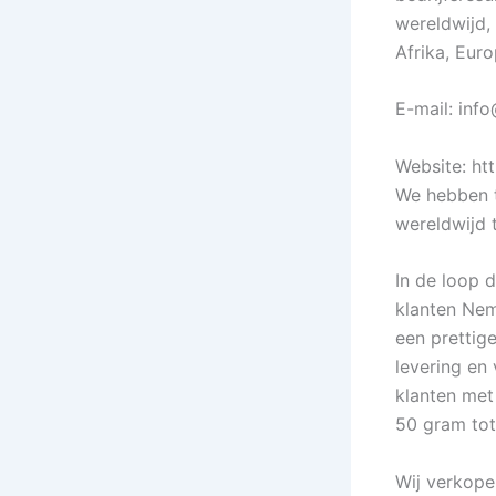
wereldwijd,
Afrika, Eur
E-mail: inf
Website: htt
We hebben t
wereldwijd 
In de loop 
klanten Nem
een prettig
levering en
klanten met
50 gram to
Wij verkope