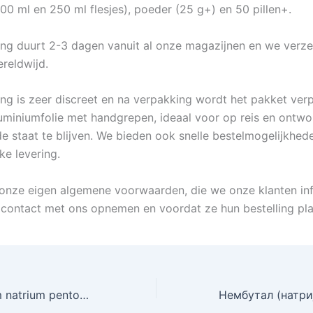
00 ml en 250 ml flesjes), poeder (25 g+) en 50 pillen+.
ng duurt 2-3 dagen vanuit al onze magazijnen en we verz
ereldwijd.
ng is zeer discreet en na verpakking wordt het pakket verp
aluminiumfolie met handgrepen, ideaal voor op reis en ontw
de staat te blijven. We bieden ook snelle bestelmogelijkhe
ke levering.
nze eigen algemene voorwaarden, die we onze klanten in
contact met ons opnemen en voordat ze hun bestelling pla
Nembutal (garam natrium pentobarbital) untuk dijual