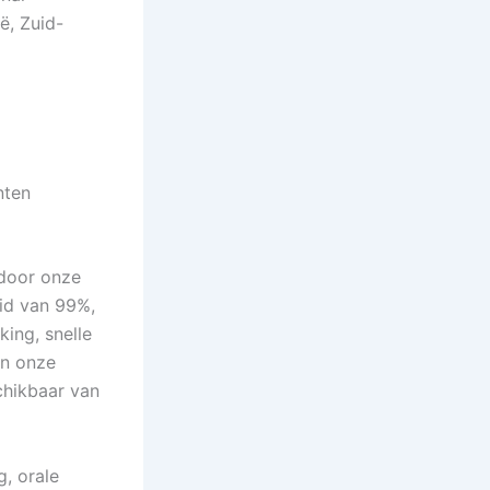
ë, Zuid-
nten
 door onze
eid van 99%,
ing, snelle
an onze
chikbaar van
g, orale