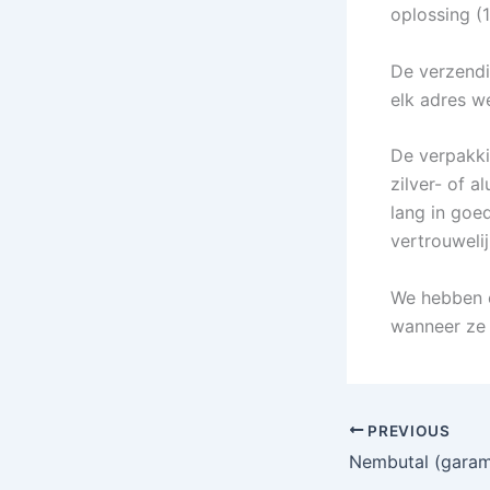
oplossing (1
De verzendi
elk adres w
De verpakki
zilver- of 
lang in goe
vertrouwelij
We hebben o
wanneer ze 
PREVIOUS