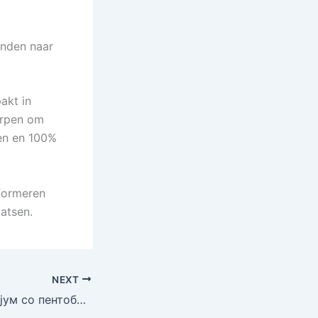
enden naar
akt in
orpen om
den en 100%
formeren
atsen.
NEXT
Нембутал (натријум со пентобарбитала) на продају