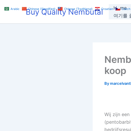
Skip
Home
Arabic
Chinese (Simplified)
Chinese (Traditional)
Croatian
Czech
Buy Quality Nembutal
to
여기를 클
content
Nembu
koop
By
marcelvan
Wij zijn ee
(pentobarbi
bedrijfsres