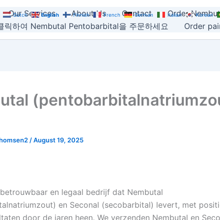
Our Services
About Us
Contact
Order Nembut
Dutch
English
Finnish
French
German
Italian
Korean
릭하여 Nembutal Pentobarbital을 주문하세요
Order pain
tal (pentobarbitalnatriumzou
thomsen2
/
August 19, 2025
n betrouwbaar en legaal bedrijf dat Nembutal
talnatriumzout) en Seconal (secobarbital) levert, met posit
ultaten door de jaren heen. We verzenden Nembutal en Seco