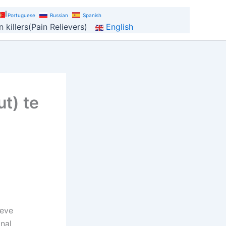
al
Portuguese
Russian
Spanish
 killers(Pain Relievers)
English
t) te
ieve
nal