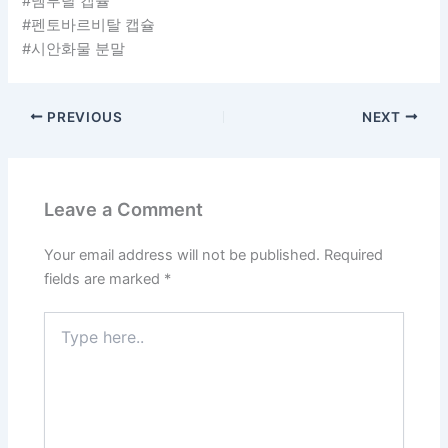
#넴부탈 캡슐
#펜토바르비탈 캡슐
#시안화물 분말
PREVIOUS
NEXT
Leave a Comment
Your email address will not be published.
Required
fields are marked
*
Type
here..