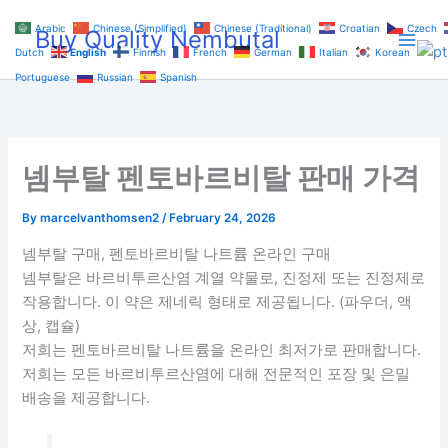
Skip
Arabic
Chinese (Simplified)
Chinese (Traditional)
Croatian
Czech
Buy Quality Nembutal
to
Dutch
English
Finnish
French
German
Italian
Korean
content
Portuguese
Russian
Spanish
넴부탈 펜토바르비탈 판매 가격
By
marcelvanthomsen2
/
February 24, 2026
넴부탈 구매, 펜토바르비탈 나트륨 온라인 구매
넴부탈은 바르비투르산염 계열 약물로, 진정제 또는 진정제로
작용합니다. 이 약은 제네릭 형태로 제공됩니다. (파우더, 액
상, 캡슐)
저희는 펜토바르비탈 나트륨을 온라인 최저가로 판매합니다.
저희는 모든 바르비투르산염에 대해 전문적인 포장 및 은밀
배송을 제공합니다.