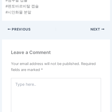
#넴부탈 캡슐
#펜토바르비탈 캡슐
#시안화물 분말
PREVIOUS
NEXT
Leave a Comment
Your email address will not be published.
Required
fields are marked
*
Type
here..