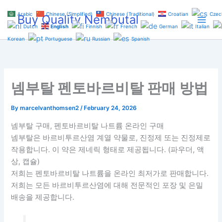
Skip
Arabic
Chinese (Simplified)
Chinese (Traditional)
Croatian
Czec
Buy Quality Nembutal
to
Dutch
English
Finnish
French
German
Italian
content
Korean
Portuguese
Russian
Spanish
넴부탈 펜토바르비탈 판매 방법
By
marcelvanthomsen2
/
February 24, 2026
넴부탈 구매, 펜토바르비탈 나트륨 온라인 구매
넴부탈은 바르비투르산염 계열 약물로, 진정제 또는 진정제로
작용합니다. 이 약은 제네릭 형태로 제공됩니다. (파우더, 액
상, 캡슐)
저희는 펜토바르비탈 나트륨을 온라인 최저가로 판매합니다.
저희는 모든 바르비투르산염에 대해 전문적인 포장 및 은밀
배송을 제공합니다.