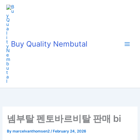
Skip
to
content
Buy Quality Nembutal
넴부탈 펜토바르비탈 판매 bi
By
marcelvanthomsen2
/
February 24, 2026