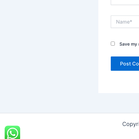
Name*
Save my n
Copyri