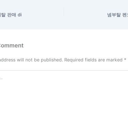
 판매 di
넴부탈 펜
 Comment
address will not be published.
Required fields are marked
*