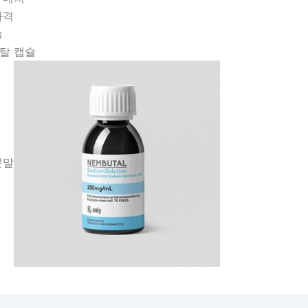
 가격
슐
탈 캡슐
분말