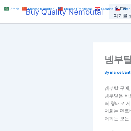
Skip
Home
Arabic
Chinese (Simplified)
Chinese (Traditional)
Croatian
Czech
Buy Quality Nembutal
to
여기를 클
content
넴부탈
By
marcelvan
넴부탈 구매
넴부탈은 바
릭 형태로 제
저희는 펜토
저희는 모든