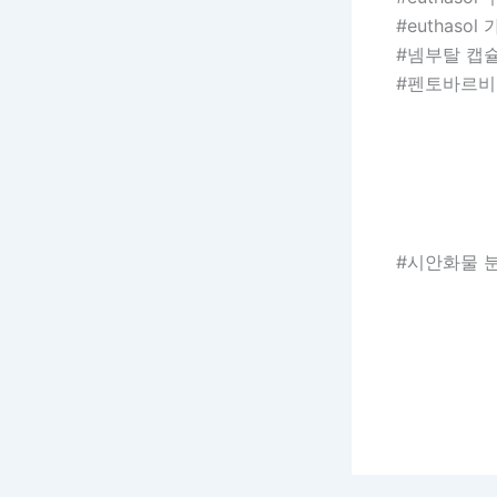
#euthasol
#넴부탈 캡
#펜토바르비
#시안화물 