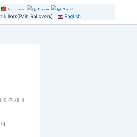
al
Portuguese
Russian
Spanish
 killers(Pain Relievers)
English
이 약은 제네
다.