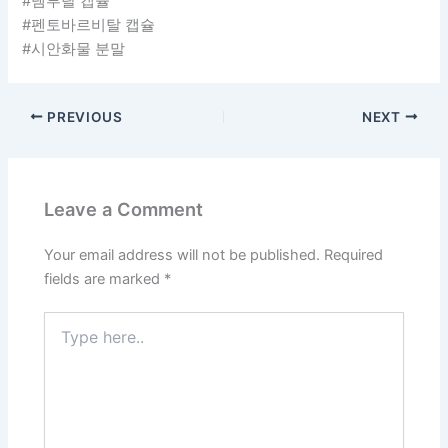
#넴부탈 캡슐
#펜토바르비탈 캡슐
#시안화물 분말
PREVIOUS
NEXT
Leave a Comment
Your email address will not be published.
Required
fields are marked
*
Type
here..