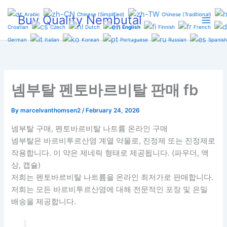
Skip
Arabic
Chinese (Simplified)
Chinese (Traditional)
Buy Quality Nembutal
to
Croatian
Czech
Dutch
English
Finnish
French
content
German
Italian
Korean
Portuguese
Russian
Spanish
넴부탈 펜토바르비탈 판매 fb
By
marcelvanthomsen2
/
February 24, 2026
넴부탈 구매, 펜토바르비탈 나트륨 온라인 구매
넴부탈은 바르비투르산염 계열 약물로, 진정제 또는 진정제로
작용합니다. 이 약은 제네릭 형태로 제공됩니다. (파우더, 액
상, 캡슐)
저희는 펜토바르비탈 나트륨을 온라인 최저가로 판매합니다.
저희는 모든 바르비투르산염에 대해 전문적인 포장 및 은밀
배송을 제공합니다.