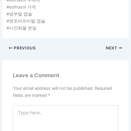
#euthasol 구매처
#euthasol 가격
#넴부탈 캡슐
#펜토바르비탈 캡슐
#시안화물 분말
PREVIOUS
NEXT
Leave a Comment
Your email address will not be published.
Required
fields are marked
*
Type
here..