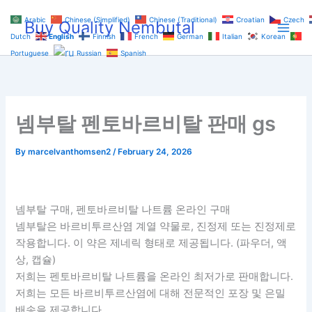
Skip
Arabic
Chinese (Simplified)
Chinese (Traditional)
Croatian
Czech
Buy Quality Nembutal
to
Dutch
English
Finnish
French
German
Italian
Korean
content
Portuguese
Russian
Spanish
넴부탈 펜토바르비탈 판매 gs
By
marcelvanthomsen2
/
February 24, 2026
넴부탈 구매, 펜토바르비탈 나트륨 온라인 구매
넴부탈은 바르비투르산염 계열 약물로, 진정제 또는 진정제로
작용합니다. 이 약은 제네릭 형태로 제공됩니다. (파우더, 액
상, 캡슐)
저희는 펜토바르비탈 나트륨을 온라인 최저가로 판매합니다.
저희는 모든 바르비투르산염에 대해 전문적인 포장 및 은밀
배송을 제공합니다.