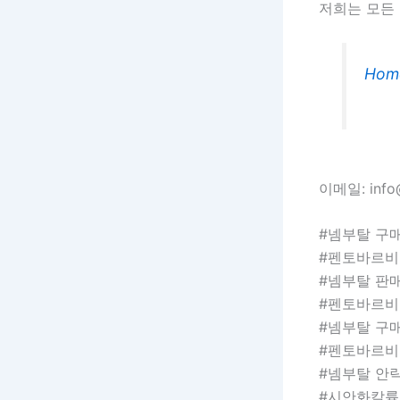
저희는 모든
Hom
이메일: info@
#넴부탈 구
#펜토바르비
#넴부탈 판
#펜토바르비
#넴부탈 구
#펜토바르비
#넴부탈 안
#시안화칼륨