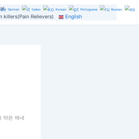
al
German
Italian
Korean
Portuguese
Russian
 killers(Pain Relievers)
English
이 약은 제네