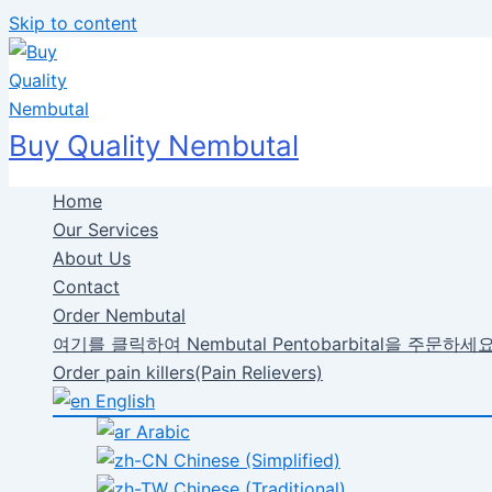
Skip to content
Buy Quality Nembutal
Home
Our Services
About Us
Contact
Order Nembutal
여기를 클릭하여 Nembutal Pentobarbital을 주문하세
Order pain killers(Pain Relievers)
English
Arabic
Chinese (Simplified)
Chinese (Traditional)