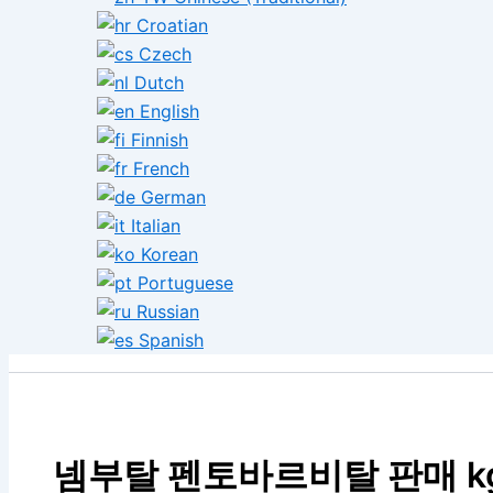
Croatian
Czech
Dutch
English
Finnish
French
German
Italian
Korean
Portuguese
Russian
Spanish
넴부탈 펜토바르비탈 판매 k