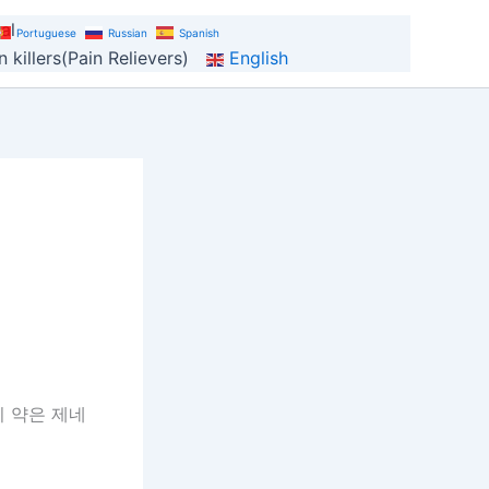
al
Portuguese
Russian
Spanish
 killers(Pain Relievers)
English
이 약은 제네