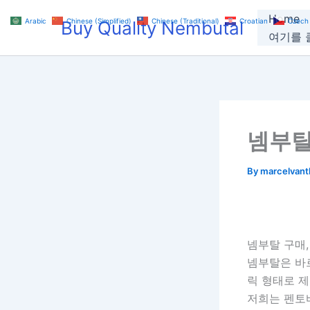
Skip
Home
Arabic
Chinese (Simplified)
Chinese (Traditional)
Croatian
Czech
Buy Quality Nembutal
to
여기를 클
content
넴부탈
By
marcelvan
넴부탈 구매
넴부탈은 바
릭 형태로 제
저희는 펜토