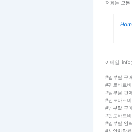
저희는 모든
Hom
이메일: info@
#넴부탈 구
#펜토바르비
#넴부탈 판
#펜토바르비
#넴부탈 구
#펜토바르비
#넴부탈 안
#시안화칼륨