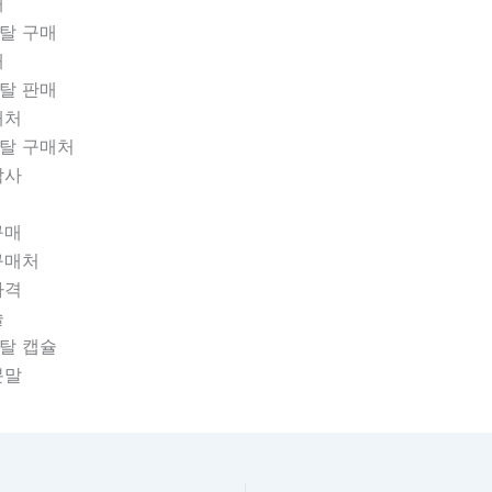
매
탈 구매
매
탈 판매
매처
탈 구매처
락사
 구매
 구매처
 가격
슐
탈 캡슐
분말