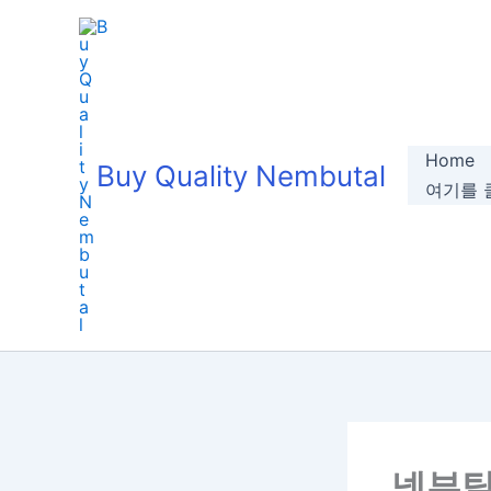
Skip
to
content
Home
Buy Quality Nembutal
여기를 클
넴부탈