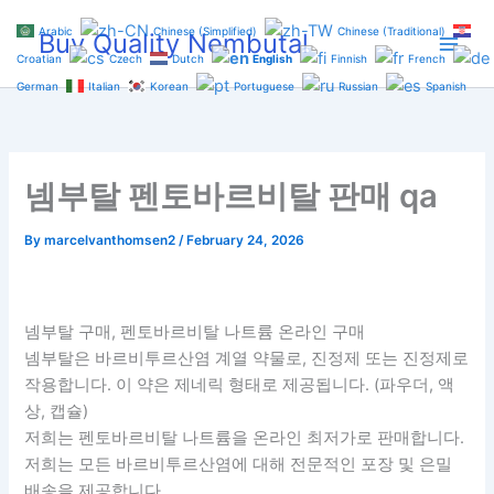
Skip
Arabic
Chinese (Simplified)
Chinese (Traditional)
Buy Quality Nembutal
to
Croatian
Czech
Dutch
English
Finnish
French
content
German
Italian
Korean
Portuguese
Russian
Spanish
넴부탈 펜토바르비탈 판매 qa
By
marcelvanthomsen2
/
February 24, 2026
넴부탈 구매, 펜토바르비탈 나트륨 온라인 구매
넴부탈은 바르비투르산염 계열 약물로, 진정제 또는 진정제로
작용합니다. 이 약은 제네릭 형태로 제공됩니다. (파우더, 액
상, 캡슐)
저희는 펜토바르비탈 나트륨을 온라인 최저가로 판매합니다.
저희는 모든 바르비투르산염에 대해 전문적인 포장 및 은밀
배송을 제공합니다.