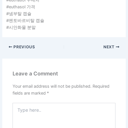
#euthasol 구매처
#euthasol 가격
#넴부탈 캡슐
#펜토바르비탈 캡슐
#시안화물 분말
PREVIOUS
NEXT
Leave a Comment
Your email address will not be published.
Required
fields are marked
*
Type
here..