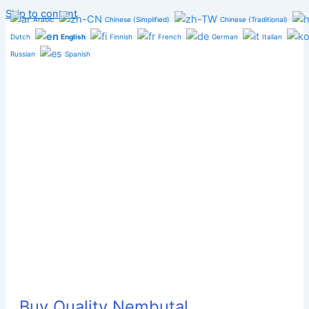
Skip to content
Arabic
Chinese (Simplified)
Chinese (Traditional)
Dutch
English
Finnish
French
German
Italian
Russian
Spanish
Buy Quality Nembutal