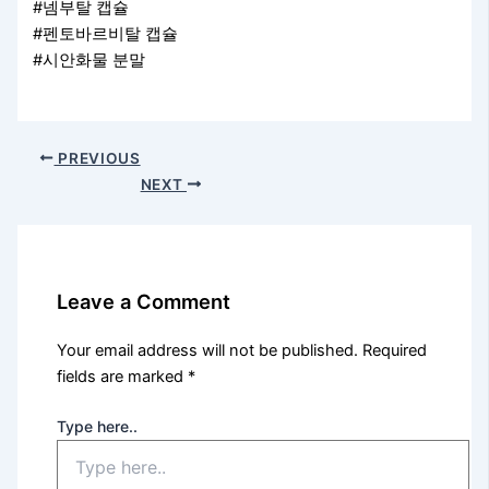
#넴부탈 캡슐
#펜토바르비탈 캡슐
#시안화물 분말
PREVIOUS
NEXT
Leave a Comment
Your email address will not be published.
Required
fields are marked
*
Type here..