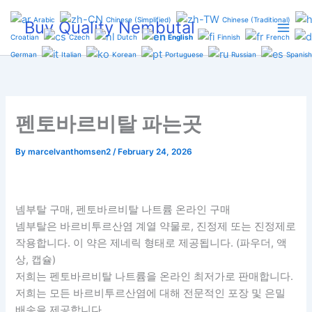
Skip
Arabic
Chinese (Simplified)
Chinese (Traditional)
Buy Quality Nembutal
to
Croatian
Czech
Dutch
English
Finnish
French
content
German
Italian
Korean
Portuguese
Russian
Spanish
펜토바르비탈 파는곳
By
marcelvanthomsen2
/
February 24, 2026
넴부탈 구매, 펜토바르비탈 나트륨 온라인 구매
넴부탈은 바르비투르산염 계열 약물로, 진정제 또는 진정제로
작용합니다. 이 약은 제네릭 형태로 제공됩니다. (파우더, 액
상, 캡슐)
저희는 펜토바르비탈 나트륨을 온라인 최저가로 판매합니다.
저희는 모든 바르비투르산염에 대해 전문적인 포장 및 은밀
배송을 제공합니다.