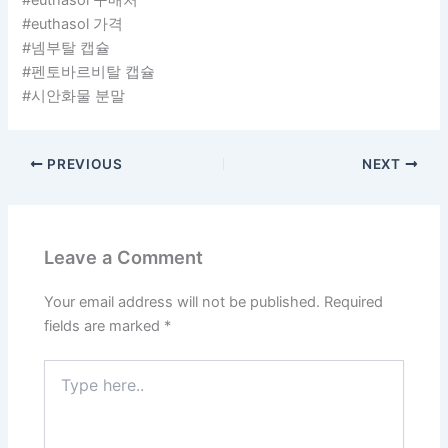
#euthasol 구매처
#euthasol 가격
#넴부탈 캡슐
#펜토바르비탈 캡슐
#시안화물 분말
PREVIOUS
NEXT
Leave a Comment
Your email address will not be published.
Required
fields are marked
*
Type
here..