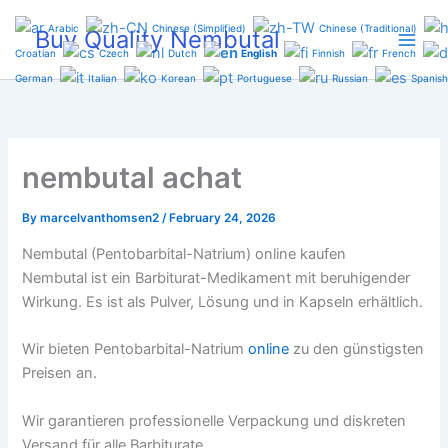
Skip
Arabic
Chinese (Simplified)
Chinese (Traditional)
Buy Quality Nembutal
to
Croatian
Czech
Dutch
English
Finnish
French
content
German
Italian
Korean
Portuguese
Russian
Spanish
nembutal achat
By
marcelvanthomsen2
/
February 24, 2026
Nembutal (Pentobarbital-Natrium) online kaufen
Nembutal ist ein Barbiturat-Medikament mit beruhigender
Wirkung. Es ist als Pulver, Lösung und in Kapseln erhältlich.
Wir bieten Pentobarbital-Natrium
online
zu den günstigsten
Preisen an.
Wir garantieren professionelle Verpackung und diskreten
Versand für alle Barbiturate.