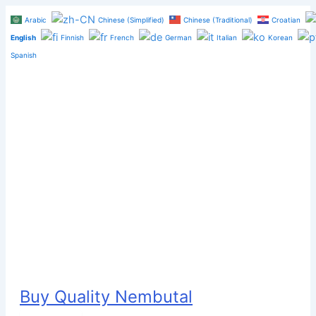
Skip
Arabic
Chinese (Simplified)
Chinese (Traditional)
Croatian
to
English
Finnish
French
German
Italian
Korean
content
Spanish
Buy Quality Nembutal