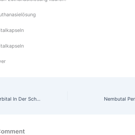
Euthanasielösung
talkapseln
talkapseln
ver
Natrium Pentobarbital In Der Schweiz Kaufen – Letzterweg
Nembutal Pen
 Comment