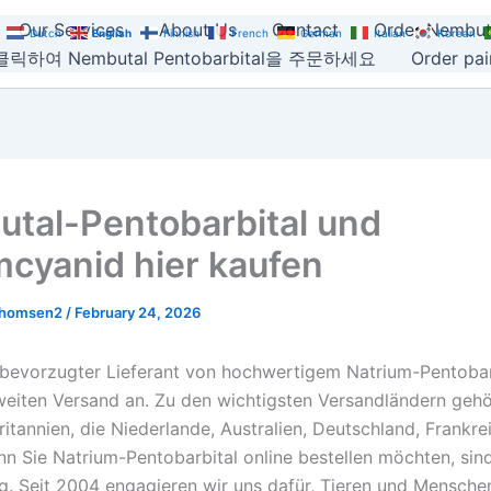
Our Services
About Us
Contact
Order Nembut
Dutch
English
Finnish
French
German
Italian
Korean
릭하여 Nembutal Pentobarbital을 주문하세요
Order pain
tal-Pentobarbital und
mcyanid hier kaufen
thomsen2
/
February 24, 2026
r bevorzugter Lieferant von hochwertigem Natrium-Pentobar
weiten Versand an. Zu den wichtigsten Versandländern gehö
itannien, die Niederlande, Australien, Deutschland, Frankre
n Sie Natrium-Pentobarbital online bestellen möchten, sind
ig. Seit 2004 engagieren wir uns dafür, Tieren und Mensche