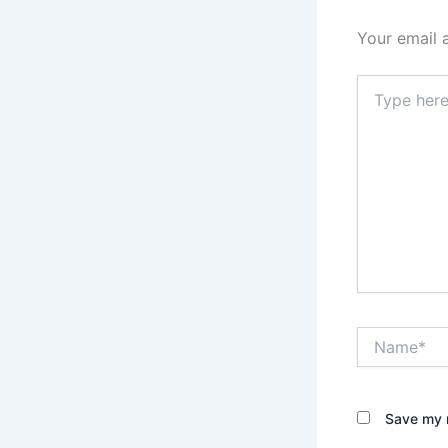
Your email 
Type
here..
Name*
Save my n