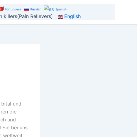
al
Portuguese
Russian
Spanish
 killers(Pain Relievers)
English
bital und
ren die
ich und
 Sie bei uns
n weltweit