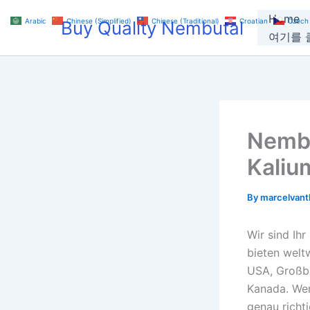
Skip
Home
Arabic
Chinese (Simplified)
Chinese (Traditional)
Croatian
Czech
Buy Quality Nembutal
to
여기를 클
content
Nembu
Kaliu
By
marcelvan
Wir sind Ih
bieten welt
USA, Großbr
Kanada. Wen
genau richt