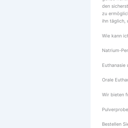
den sichers
zu ermöglic
ihn täglich
Wie kann ic
Natrium-Pen
Euthanasie u
Orale Euthan
Wir bieten f
Pulverproben
Bestellen S