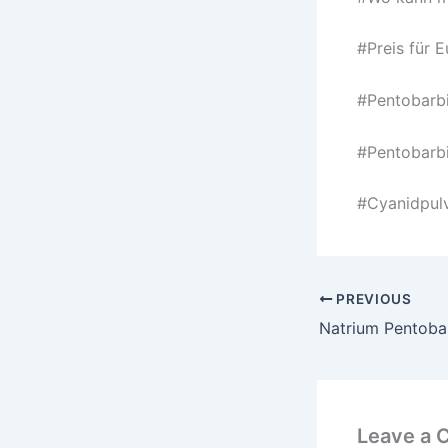
#Preis für 
#Pentobarbi
#Pentobarbi
#Cyanidpul
PREVIOUS
Leave a