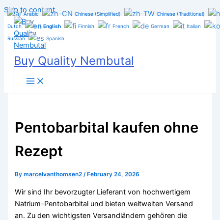
Skip to content
Arabic
Chinese (Simplified)
Chinese (Traditional)
Dutch
English
Finnish
French
German
Italian
Russian
Spanish
Buy Quality Nembutal
Pentobarbital kaufen ohne
Rezept
By
marcelvanthomsen2
/
February 24, 2026
Wir sind Ihr bevorzugter Lieferant von hochwertigem
Natrium-Pentobarbital und bieten weltweiten Versand
an. Zu den wichtigsten Versandländern gehören die