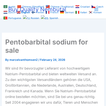
Skip
Arabic
Chinese (Simplified)
Chinese (Traditional)
Croatian
Czech
Buy Quality Nembutal
to
Dutch
English
Finnish
French
German
Italian
Korean
content
Portuguese
Russian
Spanish
Pentobarbital sodium for
sale
By
marcelvanthomsen2
/
February 24, 2026
Wir sind Ihr bevorzugter Lieferant von hochwertigem
Natrium-Pentobarbital und bieten weltweiten Versand an.
Zu den wichtigsten Versandländern gehören die USA,
Großbritannien, die Niederlande, Australien, Deutschland,
Frankreich und Kanada. Wenn Sie Natrium-Pentobarbital
online bestellen möchten, sind Sie bei uns genau richtig.
Seit 2004 engagieren wir uns dafür, Tieren und Menschen