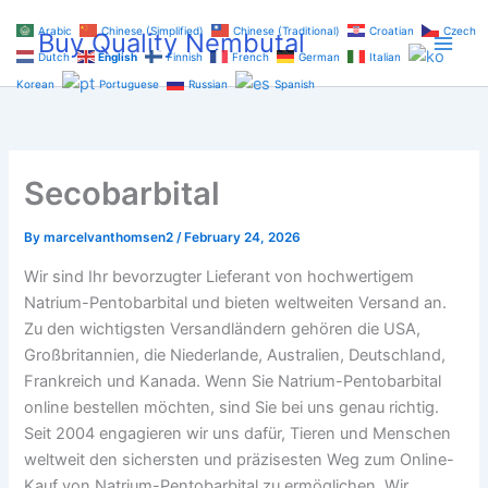
Skip
Arabic
Chinese (Simplified)
Chinese (Traditional)
Croatian
Czech
Buy Quality Nembutal
to
Dutch
English
Finnish
French
German
Italian
content
Korean
Portuguese
Russian
Spanish
Secobarbital
By
marcelvanthomsen2
/
February 24, 2026
Wir sind Ihr bevorzugter Lieferant von hochwertigem
Natrium-Pentobarbital und bieten weltweiten Versand an.
Zu den wichtigsten Versandländern gehören die USA,
Großbritannien, die Niederlande, Australien, Deutschland,
Frankreich und Kanada. Wenn Sie Natrium-Pentobarbital
online bestellen möchten, sind Sie bei uns genau richtig.
Seit 2004 engagieren wir uns dafür, Tieren und Menschen
weltweit den sichersten und präzisesten Weg zum Online-
Kauf von Natrium-Pentobarbital zu ermöglichen. Wir