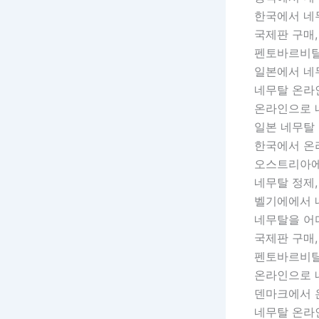
한국에서 네
국제판 구매,
펜토바르비탈
일본에서 네
네무탈 온라인
온라인으로 
일본 네무탈
한국에서 온
오스트리아에
네무탈 정제,
벨기에에서 
네무탈을 어디
국제판 구매,
펜토바르비탈
온라인으로 
덴마크에서 
네무탈 온라인