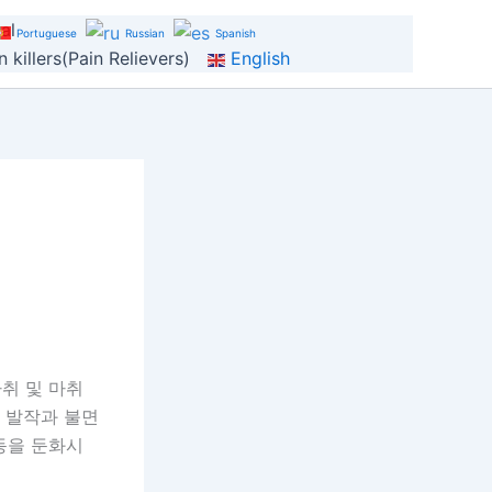
al
Portuguese
Russian
Spanish
 killers(Pain Relievers)
English
마취 및 마취
 발작과 불면
동을 둔화시