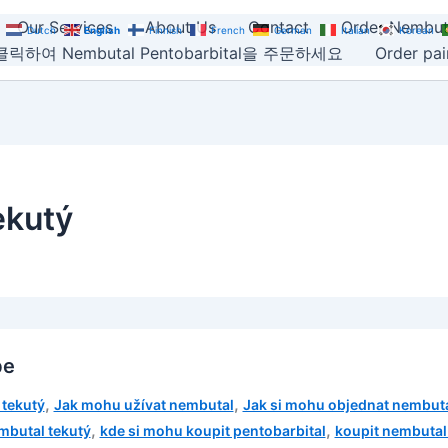
Our Services
About Us
Contact
Order Nembut
Dutch
English
Finnish
French
German
Italian
Korean
릭하여 Nembutal Pentobarbital을 주문하세요
Order pain
ekutý
e
,
,
 tekutý
Jak mohu užívat nembutal
Jak si mohu objednat nembuta
,
,
mbutal tekutý
kde si mohu koupit pentobarbital
koupit nembutal