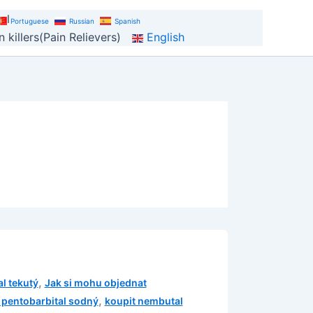
al
Portuguese
Russian
Spanish
 killers(Pain Relievers)
English
,
l tekutý
Jak si mohu objednat
,
 pentobarbital sodný
koupit nembutal