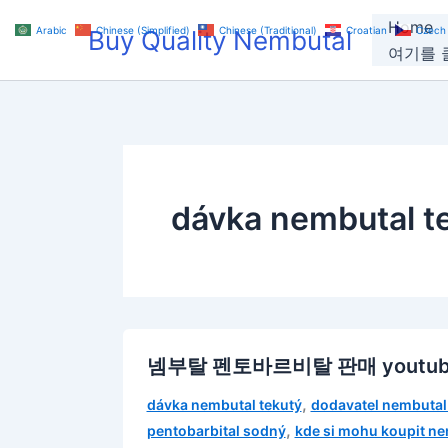
Skip
Home
Arabic
Chinese (Simplified)
Chinese (Traditional)
Croatian
Czech
Buy Quality Nembutal
to
여기를 클
content
dávka nembutal t
넴부탈 펜토바르비탈 판매 youtub
,
dávka nembutal tekutý
dodavatel nembutal
,
pentobarbital sodný
kde si mohu koupit ne