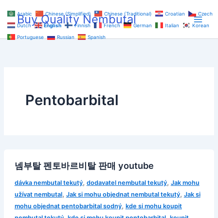
Skip
Arabic
Chinese (Simplified)
Chinese (Traditional)
Croatian
Czech
Buy Quality Nembutal
to
Dutch
English
Finnish
French
German
Italian
Korean
content
Portuguese
Russian
Spanish
Pentobarbital
넴부탈 펜토바르비탈 판매 youtube
,
,
dávka nembutal tekutý
dodavatel nembutal tekutý
Jak mohu
,
,
užívat nembutal
Jak si mohu objednat nembutal tekutý
Jak si
,
mohu objednat pentobarbital sodný
kde si mohu koupit
,
,
nembutal tekutý
kde si mohu koupit pentobarbital
koupit