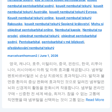
,
,
nembutal pentobarbital sodný
koupit nembutal tekutý
koupit
,
,
nembutal tekutý Austrálie
koupit nembutal tekutý Evropa
,
Koupit nembutal tekutý online
koupit nembutal tekutý
,
,
Rakousko
koupit nembutal tekutý Spojené království
Mohu si
,
,
objednat pentobarbital online
Nembutal kapsle
Nembutal na
,
,
prodej
objednat nembutal tekutý
objednat pentobarbital
,
,
,
sodný
Pentobarbital
pentobarbital v mé blízkosti
předávkování nembutal tekutý
marcelvanthomsen2
/
June 1, 2026
영국, 캐나다, 호주, 이탈리아, 중국, 핀란드, 한국, 리투아
니아, 러시아에서 마취 및 마취 효과를 제공합니다. 넴부탈
펜토바르비탈은 뇌 손상 치료에도 효과적입니다. 발작과 불
면증 환자의 증상 완화에 효과적인 것으로 알려진 넴부탈은
뇌와 신경계의 활동을 둔화시켜 작용합니다. 넴부탈 온라인
구매 – 신중한 전 세계 배송, 최저가. 참을 수 없는 고통에
직면했을 때 넴부탈을 선택하는 것이 고통 없는
Read More