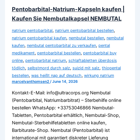
Pentobarbital-Natrium-Kapseln kaufen |
Kaufen Sie Nembutalkapsel NEMBUTAL
,
,
natrium pentobarbital
natrium pentobarbital bestellen
,
,
natrium pentobarbital kaufen
nembutal bestellen
nembutal
,
,
kaufen
nembutal pentobarbital zu verkaufen
pental
,
,
medikament
pentobarbital bestellen
pentobarbital buy
,
,
online
pentobarbital natrium
schlaftabletten überdosis
,
,
,
tödlich
selbstmord durch salz
suizid mit salz
thiopental
,
,
bestellen
was heißt nap auf deutsch
wirkung natrium
marcelvanthomsen2
/
June 14, 2026
Kontakt-E-Mail: info@ultracorps.org Nembutal
(Pentobarbital, Natriumbarbitrat) – Sterbehilfe online
bestellen WhatsApp: +33753046866 Nembutal-
Tabletten, Pentobarbital erhältlich, Nembutal-Shop,
Nembutal-Sterbehilfetabletten online kaufen,
Barbiturate-Shop. Nembutal (Pentobarbital) ist
international mit garantiert diskreter Lieferung