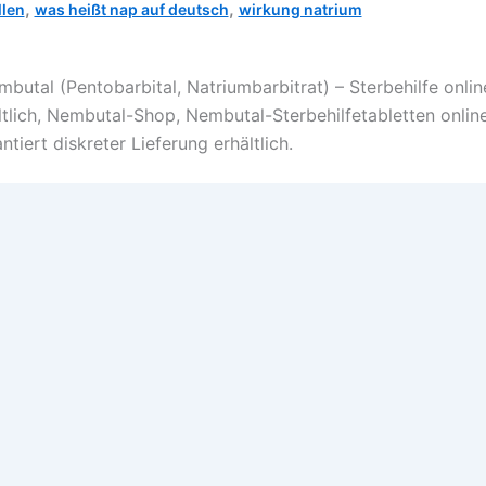
,
,
llen
was heißt nap auf deutsch
wirkung natrium
mbutal (Pentobarbital, Natriumbarbitrat) – Sterbehilfe on
ltlich, Nembutal-Shop, Nembutal-Sterbehilfetabletten onlin
ntiert diskreter Lieferung erhältlich.