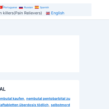
al
Portuguese
Russian
Spanish
 killers(Pain Relievers)
English
TAL
,
mbutal kaufen
nembutal pentobarbital zu
,
laftabletten überdosis tödlich
selbstmord