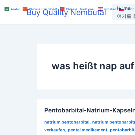
Skip
Home
Arabic
Chinese (Simplified)
Chinese (Traditional)
Croatian
Czech
Buy Quality Nembutal
to
여기를 클
content
was heißt nap auf
Pentobarbital-Natrium-Kapsel
,
natrium pentobarbital
natrium pentobarbita
,
,
verkaufen
pental medikament
pentobarbita