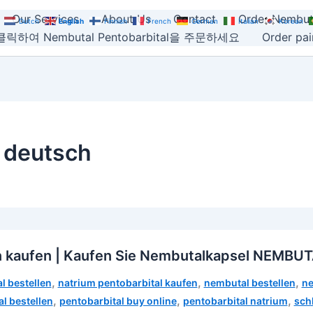
Our Services
About Us
Contact
Order Nembut
Dutch
English
Finnish
French
German
Italian
Korean
릭하여 Nembutal Pentobarbital을 주문하세요
Order pain
 deutsch
n kaufen | Kaufen Sie Nembutalkapsel NEMBU
,
,
,
l bestellen
natrium pentobarbital kaufen
nembutal bestellen
ne
,
,
,
l bestellen
pentobarbital buy online
pentobarbital natrium
sch