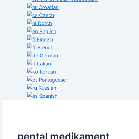
Croatian
Czech
Dutch
English
Finnish
French
German
Italian
Korean
Portuguese
Russian
Spanish
pental medikament