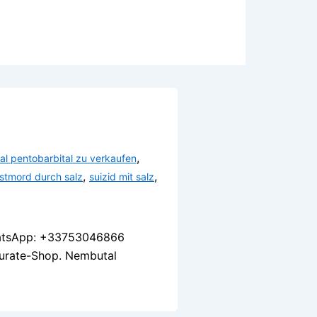
,
l pentobarbital zu verkaufen
,
,
stmord durch salz
suizid mit salz
 WhatsApp: +33753046866
iturate-Shop. Nembutal