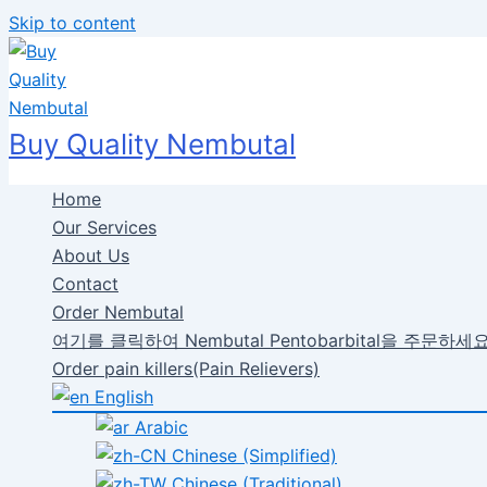
Skip to content
Buy Quality Nembutal
Home
Our Services
About Us
Contact
Order Nembutal
여기를 클릭하여 Nembutal Pentobarbital을 주문하세
Order pain killers(Pain Relievers)
English
Arabic
Chinese (Simplified)
Chinese (Traditional)