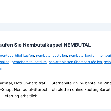
 Kaufen Sie Nembutalkapsel NEMBUTAL
,
,
,
 pentobarbital kaufen
nembutal bestellen
nembutal kaufen
nembuta
,
,
,
online
pentobarbital natrium
schlaftabletten überdosis tödlich
selb
um
arbital, Natriumbarbitrat) – Sterbehilfe online bestellen
l-Shop, Nembutal-Sterbehilfetabletten online kaufen, Barb
 Lieferung erhältlich.