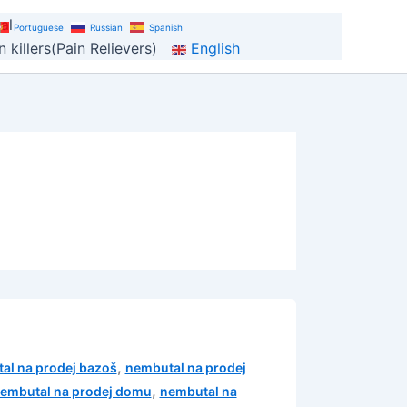
al
Portuguese
Russian
Spanish
 killers(Pain Relievers)
English
,
al na prodej bazoš
nembutal na prodej
,
embutal na prodej domu
nembutal na