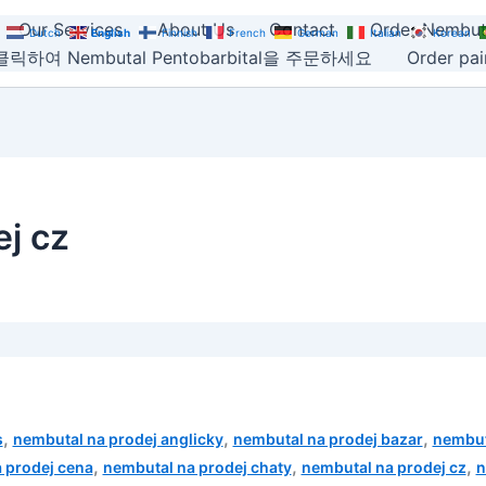
Our Services
About Us
Contact
Order Nembut
Dutch
English
Finnish
French
German
Italian
Korean
릭하여 Nembutal Pentobarbital을 주문하세요
Order pain
j cz
,
,
,
s
nembutal na prodej anglicky
nembutal na prodej bazar
nembut
,
,
,
 prodej cena
nembutal na prodej chaty
nembutal na prodej cz
n