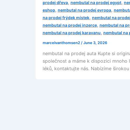
,
,
prodej dřeva
nembutal na prodej egypt
nem
,
,
eshop
nembutal na prodej evropa
nembuta
,
na prodej frýdek místek
nembutal na prodej
,
nembutal na prodej inzerce
nembutal na pr
,
nembutal na prodej karavanu
nembutal na 
marcelvanthomsen2
/
June 3, 2026
nembutal na prodej auta Kupte si origin
společnost a máme k dispozici mnoho lé
léků, kontaktujte nás. Nabízíme širokou