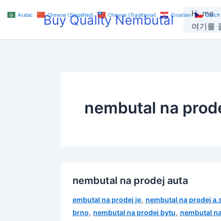
Skip
Home
Arabic
Chinese (Simplified)
Chinese (Traditional)
Croatian
Czech
Buy Quality Nembutal
to
여기를 클
content
nembutal na prode
nembutal na prodej auta
,
embutal na prodej je
nembutal na prodej a.
,
,
brno
nembutal na prodej bytu
nembutal na