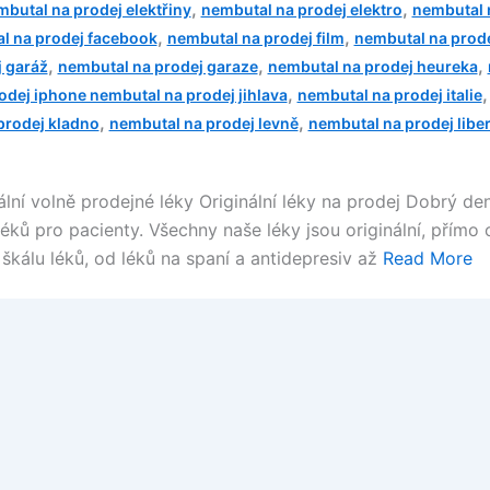
,
,
butal na prodej elektřiny
nembutal na prodej elektro
nembutal n
,
,
l na prodej facebook
nembutal na prodej film
nembutal na prode
,
,
,
 garáž
nembutal na prodej garaze
nembutal na prodej heureka
,
odej iphone nembutal na prodej jihlava
nembutal na prodej italie
,
,
prodej kladno
nembutal na prodej levně
nembutal na prodej libe
ální volně prodejné léky Originální léky na prodej Dobrý de
ků pro pacienty. Všechny naše léky jsou originální, přím
 škálu léků, od léků na spaní a antidepresiv až
Read More