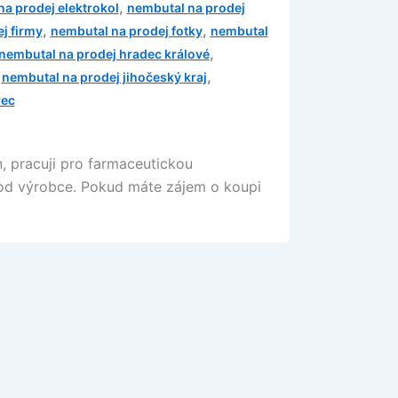
,
a prodej elektrokol
nembutal na prodej
,
,
j firmy
nembutal na prodej fotky
nembutal
,
nembutal na prodej hradec králové
,
,
nembutal na prodej jihočeský kraj
rec
n, pracuji pro farmaceutickou
o od výrobce. Pokud máte zájem o koupi