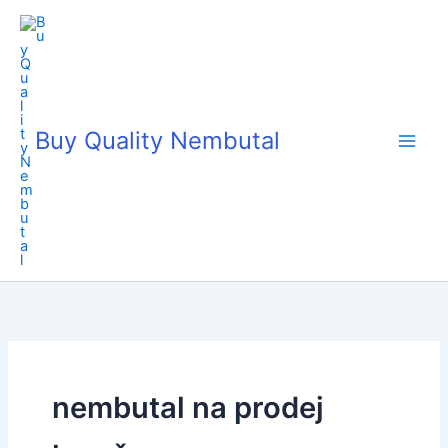
Skip
to
content
Buy Quality Nembutal
nembutal na prodej