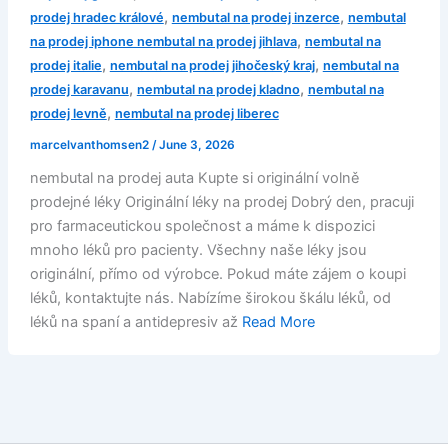
,
,
prodej hradec králové
nembutal na prodej inzerce
nembutal
,
na prodej iphone nembutal na prodej jihlava
nembutal na
,
,
prodej italie
nembutal na prodej jihočeský kraj
nembutal na
,
,
prodej karavanu
nembutal na prodej kladno
nembutal na
,
prodej levně
nembutal na prodej liberec
marcelvanthomsen2
/
June 3, 2026
nembutal na prodej auta Kupte si originální volně
prodejné léky Originální léky na prodej Dobrý den, pracuji
pro farmaceutickou společnost a máme k dispozici
mnoho léků pro pacienty. Všechny naše léky jsou
originální, přímo od výrobce. Pokud máte zájem o koupi
léků, kontaktujte nás. Nabízíme širokou škálu léků, od
léků na spaní a antidepresiv až
Read More