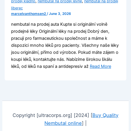
,
,
prodej kladno
nembutal na prodej levně
nembutal na prodej
liberec
marcelvanthomsen2
/
June 3, 2026
nembutal na prodej auta Kupte si originální volně
prodejné léky Originální léky na prodej Dobrý den,
pracuji pro farmaceutickou společnost a máme k
dispozici mnoho léků pro pacienty. Všechny naše léky
jsou originální, přímo od výrobce. Pokud máte zájem o
koupi léků, kontaktujte nás. Nabízíme širokou škálu
léků, od léků na spaní a antidepresiv až
Read More
Copyright [ultracorps.org] [2024] [
Buy Quality
Nembutal online
] |