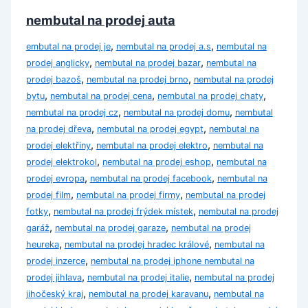
nembutal na prodej auta
,
,
embutal na prodej je
nembutal na prodej a.s
nembutal na
,
,
prodej anglicky
nembutal na prodej bazar
nembutal na
,
,
prodej bazoš
nembutal na prodej brno
nembutal na prodej
,
,
,
bytu
nembutal na prodej cena
nembutal na prodej chaty
,
,
nembutal na prodej cz
nembutal na prodej domu
nembutal
,
,
na prodej dřeva
nembutal na prodej egypt
nembutal na
,
,
prodej elektřiny
nembutal na prodej elektro
nembutal na
,
,
prodej elektrokol
nembutal na prodej eshop
nembutal na
,
,
prodej evropa
nembutal na prodej facebook
nembutal na
,
,
prodej film
nembutal na prodej firmy
nembutal na prodej
,
,
fotky
nembutal na prodej frýdek místek
nembutal na prodej
,
,
garáž
nembutal na prodej garaze
nembutal na prodej
,
,
heureka
nembutal na prodej hradec králové
nembutal na
,
prodej inzerce
nembutal na prodej iphone nembutal na
,
,
prodej jihlava
nembutal na prodej italie
nembutal na prodej
,
,
jihočeský kraj
nembutal na prodej karavanu
nembutal na