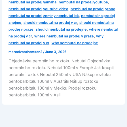
,
,
nembutal na prodej yamaha
nembutal na prodej youtube
,
,
nembutal na prodej youtube video
nembutal na prodej ytong
,
nembutal na prodej zeminy nembutal lek
nembutal na prodej
,
,
znojmo
should nembutal na prodej v cr
should nembutal na
,
,
prodej v praze
should nembutal na prodejne
where nembutal
,
,
na prodej v cr
where nembutal na prodej v praze
why
,
nembutal na prodej v cr
why nembutal na prodejne
marcelvanthomsen2
/
June 3, 2026
Objednávka perorálního roztoku Nebutal Objednávka
perorálního roztoku Nebutal 100ml v Evropě Jak koupit
perorální roztok Nebutal 250ml v USA Nákup roztoku
pentobarbitalu 100ml v Austrálii Nákup roztoku
pentobarbitalu 100ml v Mexiku Prodej roztoku
pentobarbitalu 100ml v Asii