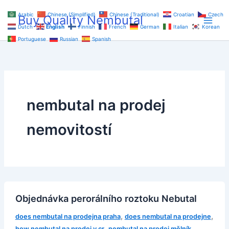
Skip
Arabic
Chinese (Simplified)
Chinese (Traditional)
Croatian
Czech
Buy Quality Nembutal
to
Dutch
English
Finnish
French
German
Italian
Korean
content
Portuguese
Russian
Spanish
nembutal na prodej
nemovitostí
Objednávka perorálního roztoku Nebutal
,
,
does nembutal na prodejna praha
does nembutal na prodejne
,
,
how nembutal na prodej v cr
nembutal na prodej mělník