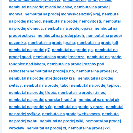
,
nembutal na prodej mladá boleslav
nembutal na prodej
,
,
morava
nembutal na prodej moravskoslezský kraj
nembutal
,
,
na prodej náchod
nembutal na prodej nemovitostí
nembutal
,
,
na prodej olomouc
nembutal na prodej opava
nembutal na
,
,
prodej ostrava
nembutal na prodej plzeň
nembutal na prodej
,
,
pozemku
nembutal na prodej praha
nembutal na prodej q5
,
,
nembutal na prodej q7
nembutal na prodej qs
nembutal na
,
,
prodej quad
nembutal na prodej recenze
nembutal na prodej
,
roudnice nad labem
nembutal na prodej roznov pod
,
,
radhostem nembutal na prodej s.r.o
nembutal na prodej sk
,
nembutal na prodej středočeský kraj
nembutal na prodej
,
,
svitavy
nembutal na prodej tábor nembutal na prodej teplice
,
,
nembutal na prodej třebíč
nembutal na prodej třinec
,
,
nembutal na prodej uherské hradiště
nembutal na prodej uk
,
,
nembutal na prodej v čr
nembutal na prodej v praze
nembutal
,
,
na prodej vyškov
nembutal na prodej webkamera
nembutal
,
,
na prodej webu
nembutal na prodej wiki
nembutal na prodej
,
,
,
wroclaw
nembutal na prodej xl
nembutal na prodej xxl