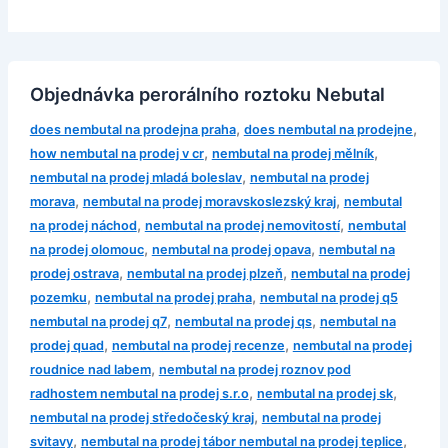
Objednávka perorálního roztoku Nebutal
,
,
does nembutal na prodejna praha
does nembutal na prodejne
,
,
how nembutal na prodej v cr
nembutal na prodej mělník
,
nembutal na prodej mladá boleslav
nembutal na prodej
,
,
morava
nembutal na prodej moravskoslezský kraj
nembutal
,
,
na prodej náchod
nembutal na prodej nemovitostí
nembutal
,
,
na prodej olomouc
nembutal na prodej opava
nembutal na
,
,
prodej ostrava
nembutal na prodej plzeň
nembutal na prodej
,
,
pozemku
nembutal na prodej praha
nembutal na prodej q5
,
,
nembutal na prodej q7
nembutal na prodej qs
nembutal na
,
,
prodej quad
nembutal na prodej recenze
nembutal na prodej
,
roudnice nad labem
nembutal na prodej roznov pod
,
,
radhostem nembutal na prodej s.r.o
nembutal na prodej sk
,
nembutal na prodej středočeský kraj
nembutal na prodej
,
,
svitavy
nembutal na prodej tábor nembutal na prodej teplice