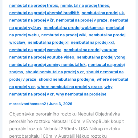
,
,
nembutal na prodej třebíč
nembutal na prodej třinec
,
,
nembutal na prodej uherské hradiště
nembutal na prodej uk
,
,
nembutal na prodej v čr
nembutal na prodej v praze
nembutal
,
,
na prodej vyškov
nembutal na prodej webkamera
nembutal
,
,
na prodej webu
nembutal na prodej wiki
nembutal na prodej
,
,
,
wroclaw
nembutal na prodej xl
nembutal na prodej xxl
,
,
nembutal na prodej yamaha
nembutal na prodej youtube
,
,
nembutal na prodej youtube video
nembutal na prodej ytong
,
nembutal na prodej zeminy nembutal lek
nembutal na prodej
,
,
znojmo
should nembutal na prodej v cr
should nembutal na
,
,
prodej v praze
should nembutal na prodejne
where nembutal
,
,
na prodej v cr
where nembutal na prodej v praze
why
,
nembutal na prodej v cr
why nembutal na prodejne
marcelvanthomsen2
/
June 3, 2026
Objednávka perorálního roztoku Nebutal Objednávka
perorálního roztoku Nebutal 100ml v Evropě Jak koupit
perorální roztok Nebutal 250ml v USA Nákup roztoku
pentobarbitalu 100ml v Austrálii Nákup roztoku