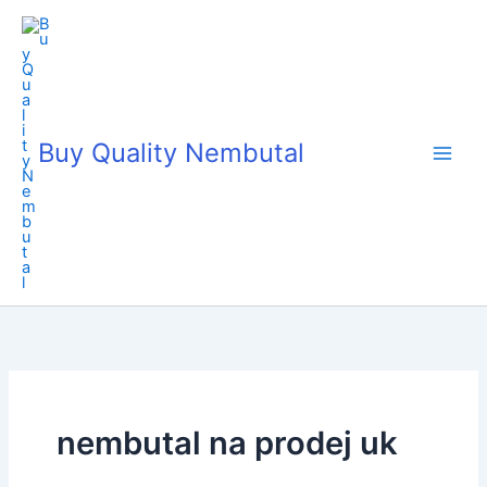
Skip
to
content
Buy Quality Nembutal
nembutal na prodej uk