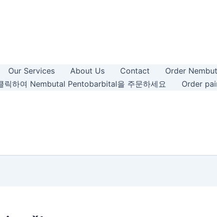
Our Services
About Us
Contact
Order Nembut
릭하여 Nembutal Pentobarbital을 주문하세요
Order pain