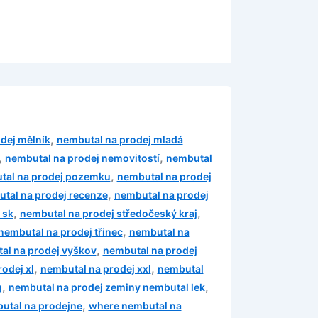
,
dej mělník
nembutal na prodej mladá
,
,
nembutal na prodej nemovitostí
nembutal
,
tal na prodej pozemku
nembutal na prodej
,
tal na prodej recenze
nembutal na prodej
,
,
 sk
nembutal na prodej středočeský kraj
,
nembutal na prodej třinec
nembutal na
,
al na prodej vyškov
nembutal na prodej
,
,
odej xl
nembutal na prodej xxl
nembutal
,
,
g
nembutal na prodej zeminy nembutal lek
,
utal na prodejne
where nembutal na