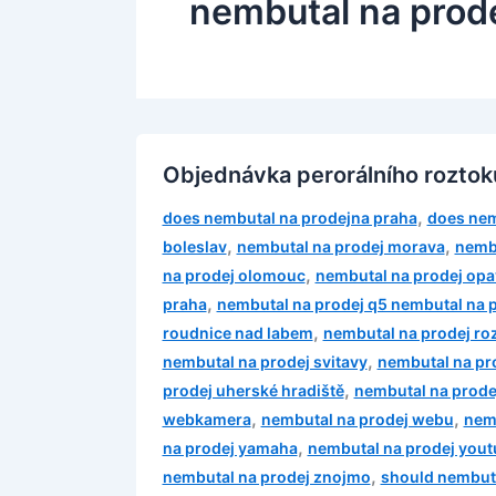
nembutal na prod
Objednávka perorálního roztok
,
does nembutal na prodejna praha
does nem
,
,
boleslav
nembutal na prodej morava
nembu
,
na prodej olomouc
nembutal na prodej opa
,
praha
nembutal na prodej q5 nembutal na p
,
roudnice nad labem
nembutal na prodej ro
,
nembutal na prodej svitavy
nembutal na pro
,
prodej uherské hradiště
nembutal na prode
,
,
webkamera
nembutal na prodej webu
nemb
,
na prodej yamaha
nembutal na prodej you
,
nembutal na prodej znojmo
should nembuta