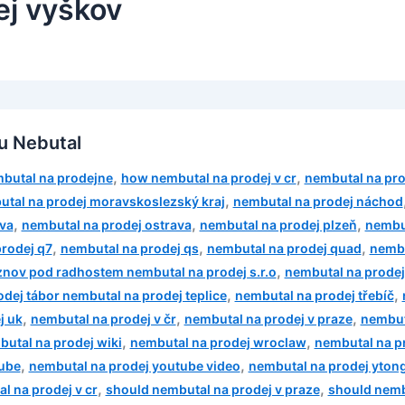
ej vyškov
u Nebutal
,
,
butal na prodejne
how nembutal na prodej v cr
nembutal na pro
,
tal na prodej moravskoslezský kraj
nembutal na prodej náchod
,
,
,
va
nembutal na prodej ostrava
nembutal na prodej plzeň
nembu
,
,
,
rodej q7
nembutal na prodej qs
nembutal na prodej quad
nembu
,
znov pod radhostem nembutal na prodej s.r.o
nembutal na prodej
,
,
dej tábor nembutal na prodej teplice
nembutal na prodej třebíč
,
,
,
j uk
nembutal na prodej v čr
nembutal na prodej v praze
nembut
,
,
utal na prodej wiki
nembutal na prodej wroclaw
nembutal na pr
,
,
tube
nembutal na prodej youtube video
nembutal na prodej yton
,
,
l na prodej v cr
should nembutal na prodej v praze
should nemb