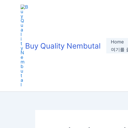
Skip
to
content
Home
Buy Quality Nembutal
여기를 클