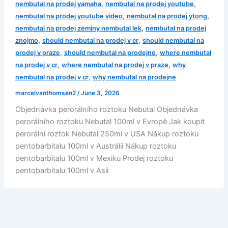
,
,
nembutal na prodej yamaha
nembutal na prodej youtube
,
,
nembutal na prodej youtube video
nembutal na prodej ytong
,
nembutal na prodej zeminy nembutal lek
nembutal na prodej
,
,
znojmo
should nembutal na prodej v cr
should nembutal na
,
,
prodej v praze
should nembutal na prodejne
where nembutal
,
,
na prodej v cr
where nembutal na prodej v praze
why
,
nembutal na prodej v cr
why nembutal na prodejne
marcelvanthomsen2
/
June 3, 2026
Objednávka perorálního roztoku Nebutal Objednávka
perorálního roztoku Nebutal 100ml v Evropě Jak koupit
perorální roztok Nebutal 250ml v USA Nákup roztoku
pentobarbitalu 100ml v Austrálii Nákup roztoku
pentobarbitalu 100ml v Mexiku Prodej roztoku
pentobarbitalu 100ml v Asii