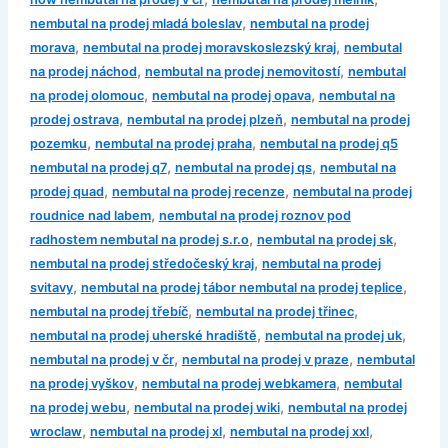
,
nembutal na prodej mladá boleslav
nembutal na prodej
,
,
morava
nembutal na prodej moravskoslezský kraj
nembutal
,
,
na prodej náchod
nembutal na prodej nemovitostí
nembutal
,
,
na prodej olomouc
nembutal na prodej opava
nembutal na
,
,
prodej ostrava
nembutal na prodej plzeň
nembutal na prodej
,
,
pozemku
nembutal na prodej praha
nembutal na prodej q5
,
,
nembutal na prodej q7
nembutal na prodej qs
nembutal na
,
,
prodej quad
nembutal na prodej recenze
nembutal na prodej
,
roudnice nad labem
nembutal na prodej roznov pod
,
,
radhostem nembutal na prodej s.r.o
nembutal na prodej sk
,
nembutal na prodej středočeský kraj
nembutal na prodej
,
,
svitavy
nembutal na prodej tábor nembutal na prodej teplice
,
,
nembutal na prodej třebíč
nembutal na prodej třinec
,
,
nembutal na prodej uherské hradiště
nembutal na prodej uk
,
,
nembutal na prodej v čr
nembutal na prodej v praze
nembutal
,
,
na prodej vyškov
nembutal na prodej webkamera
nembutal
,
,
na prodej webu
nembutal na prodej wiki
nembutal na prodej
,
,
,
wroclaw
nembutal na prodej xl
nembutal na prodej xxl