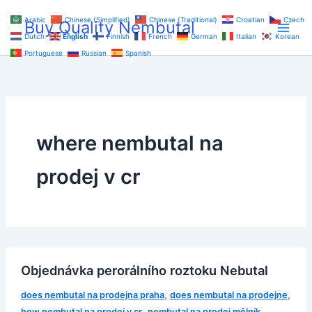
Skip
Arabic
Chinese (Simplified)
Chinese (Traditional)
Croatian
Czech
Buy Quality Nembutal
to
Dutch
English
Finnish
French
German
Italian
Korean
content
Portuguese
Russian
Spanish
where nembutal na
prodej v cr
Objednávka perorálního roztoku Nebutal
,
,
does nembutal na prodejna praha
does nembutal na prodejne
,
,
how nembutal na prodej v cr
nembutal na prodej mělník