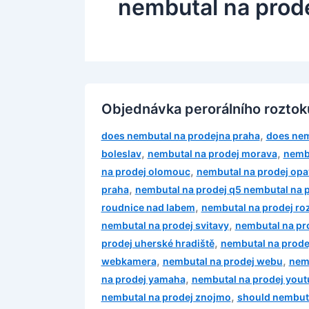
nembutal na prode
Objednávka perorálního roztok
,
does nembutal na prodejna praha
does nem
,
,
boleslav
nembutal na prodej morava
nembu
,
na prodej olomouc
nembutal na prodej opa
,
praha
nembutal na prodej q5 nembutal na p
,
roudnice nad labem
nembutal na prodej ro
,
nembutal na prodej svitavy
nembutal na pro
,
prodej uherské hradiště
nembutal na prode
,
,
webkamera
nembutal na prodej webu
nemb
,
na prodej yamaha
nembutal na prodej you
,
nembutal na prodej znojmo
should nembuta