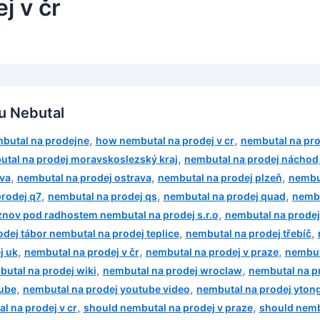
j v čr
u Nebutal
,
,
butal na prodejne
how nembutal na prodej v cr
nembutal na pro
,
tal na prodej moravskoslezský kraj
nembutal na prodej náchod
,
,
,
va
nembutal na prodej ostrava
nembutal na prodej plzeň
nembu
,
,
,
rodej q7
nembutal na prodej qs
nembutal na prodej quad
nembu
,
znov pod radhostem nembutal na prodej s.r.o
nembutal na prodej
,
,
dej tábor nembutal na prodej teplice
nembutal na prodej třebíč
,
,
,
j uk
nembutal na prodej v čr
nembutal na prodej v praze
nembut
,
,
utal na prodej wiki
nembutal na prodej wroclaw
nembutal na pr
,
,
tube
nembutal na prodej youtube video
nembutal na prodej yton
,
,
l na prodej v cr
should nembutal na prodej v praze
should nemb