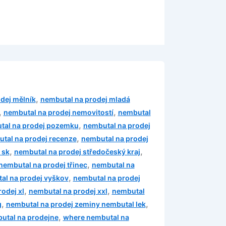
,
dej mělník
nembutal na prodej mladá
,
,
nembutal na prodej nemovitostí
nembutal
,
tal na prodej pozemku
nembutal na prodej
,
tal na prodej recenze
nembutal na prodej
,
,
 sk
nembutal na prodej středočeský kraj
,
nembutal na prodej třinec
nembutal na
,
al na prodej vyškov
nembutal na prodej
,
,
odej xl
nembutal na prodej xxl
nembutal
,
,
g
nembutal na prodej zeminy nembutal lek
,
utal na prodejne
where nembutal na