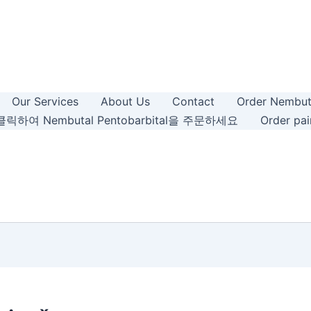
Our Services
About Us
Contact
Order Nembut
릭하여 Nembutal Pentobarbital을 주문하세요
Order pain