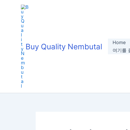
Skip
to
content
Home
Buy Quality Nembutal
여기를 클