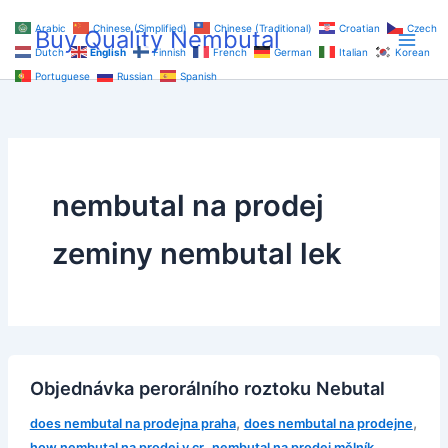
Skip
Arabic
Chinese (Simplified)
Chinese (Traditional)
Croatian
Czech
Buy Quality Nembutal
to
Dutch
English
Finnish
French
German
Italian
Korean
content
Portuguese
Russian
Spanish
nembutal na prodej
zeminy nembutal lek
Objednávka perorálního roztoku Nebutal
,
,
does nembutal na prodejna praha
does nembutal na prodejne
,
,
how nembutal na prodej v cr
nembutal na prodej mělník