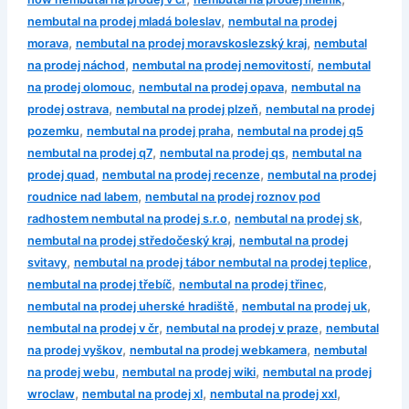
,
nembutal na prodej mladá boleslav
nembutal na prodej
,
,
morava
nembutal na prodej moravskoslezský kraj
nembutal
,
,
na prodej náchod
nembutal na prodej nemovitostí
nembutal
,
,
na prodej olomouc
nembutal na prodej opava
nembutal na
,
,
prodej ostrava
nembutal na prodej plzeň
nembutal na prodej
,
,
pozemku
nembutal na prodej praha
nembutal na prodej q5
,
,
nembutal na prodej q7
nembutal na prodej qs
nembutal na
,
,
prodej quad
nembutal na prodej recenze
nembutal na prodej
,
roudnice nad labem
nembutal na prodej roznov pod
,
,
radhostem nembutal na prodej s.r.o
nembutal na prodej sk
,
nembutal na prodej středočeský kraj
nembutal na prodej
,
,
svitavy
nembutal na prodej tábor nembutal na prodej teplice
,
,
nembutal na prodej třebíč
nembutal na prodej třinec
,
,
nembutal na prodej uherské hradiště
nembutal na prodej uk
,
,
nembutal na prodej v čr
nembutal na prodej v praze
nembutal
,
,
na prodej vyškov
nembutal na prodej webkamera
nembutal
,
,
na prodej webu
nembutal na prodej wiki
nembutal na prodej
,
,
,
wroclaw
nembutal na prodej xl
nembutal na prodej xxl