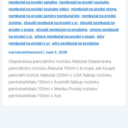
,
,
nembutal na prodej yamaha
nembutal na prodej youtube
,
,
nembutal na prodej youtube video
nembutal na prodej ytong
,
nembutal na prodej zeminy nembutal lek
nembutal na prodej
,
,
znojmo
should nembutal na prodej v cr
should nembutal na
,
,
prodej v praze
should nembutal na prodejne
where nembutal
,
,
na prodej v cr
where nembutal na prodej v praze
why
,
nembutal na prodej v cr
why nembutal na prodejne
marcelvanthomsen2
/
June 3, 2026
Objednávka perorálního roztoku Nebutal Objednávka
perorálního roztoku Nebutal 100ml v Evropě Jak koupit
perorální roztok Nebutal 250ml v USA Nákup roztoku
pentobarbitalu 100ml v Austrálii Nákup roztoku
pentobarbitalu 100ml v Mexiku Prodej roztoku
pentobarbitalu 100ml v Asii