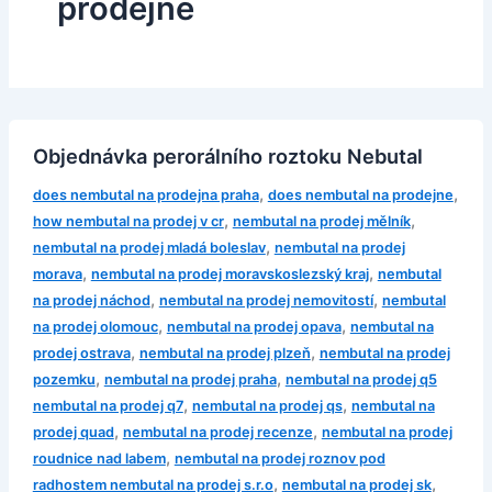
prodejne
Objednávka perorálního roztoku Nebutal
,
,
does nembutal na prodejna praha
does nembutal na prodejne
,
,
how nembutal na prodej v cr
nembutal na prodej mělník
,
nembutal na prodej mladá boleslav
nembutal na prodej
,
,
morava
nembutal na prodej moravskoslezský kraj
nembutal
,
,
na prodej náchod
nembutal na prodej nemovitostí
nembutal
,
,
na prodej olomouc
nembutal na prodej opava
nembutal na
,
,
prodej ostrava
nembutal na prodej plzeň
nembutal na prodej
,
,
pozemku
nembutal na prodej praha
nembutal na prodej q5
,
,
nembutal na prodej q7
nembutal na prodej qs
nembutal na
,
,
prodej quad
nembutal na prodej recenze
nembutal na prodej
,
roudnice nad labem
nembutal na prodej roznov pod
,
,
radhostem nembutal na prodej s.r.o
nembutal na prodej sk