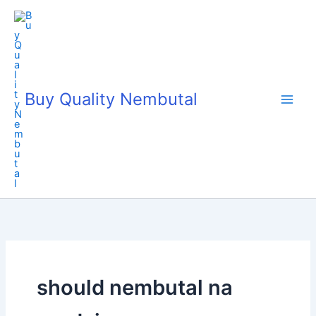
Skip
to
content
Buy Quality Nembutal
should nembutal na