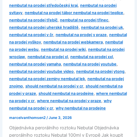
,
nembutal na prodej středočeský kraj
nembutal na prodej
,
,
svitavy
nembutal na prodej tábor nembutal na prodej teplice
,
,
nembutal na prodej třebíč
nembutal na prodej třinec
,
,
nembutal na prodej uherské hradiště
nembutal na prodej uk
,
,
nembutal na prodej v čr
nembutal na prodej v praze
nembutal
,
,
na prodej vyškov
nembutal na prodej webkamera
nembutal
,
,
na prodej webu
nembutal na prodej wiki
nembutal na prodej
,
,
,
wroclaw
nembutal na prodej xl
nembutal na prodej xxl
,
,
nembutal na prodej yamaha
nembutal na prodej youtube
,
,
nembutal na prodej youtube video
nembutal na prodej ytong
,
nembutal na prodej zeminy nembutal lek
nembutal na prodej
,
,
znojmo
should nembutal na prodej v cr
should nembutal na
,
,
prodej v praze
should nembutal na prodejne
where nembutal
,
,
na prodej v cr
where nembutal na prodej v praze
why
,
nembutal na prodej v cr
why nembutal na prodejne
marcelvanthomsen2
/
June 3, 2026
Objednávka perorálního roztoku Nebutal Objednávka
perorálního roztoku Nebutal 100ml v Evropě Jak koupit