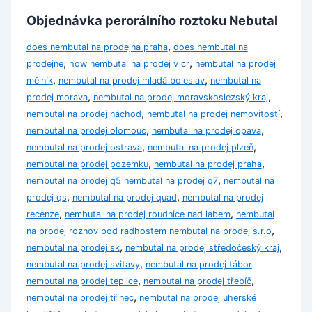
Objednávka perorálního roztoku Nebutal
,
does nembutal na prodejna praha
does nembutal na
,
,
prodejne
how nembutal na prodej v cr
nembutal na prodej
,
,
mělník
nembutal na prodej mladá boleslav
nembutal na
,
,
prodej morava
nembutal na prodej moravskoslezský kraj
,
,
nembutal na prodej náchod
nembutal na prodej nemovitostí
,
,
nembutal na prodej olomouc
nembutal na prodej opava
,
,
nembutal na prodej ostrava
nembutal na prodej plzeň
,
,
nembutal na prodej pozemku
nembutal na prodej praha
,
nembutal na prodej q5 nembutal na prodej q7
nembutal na
,
,
prodej qs
nembutal na prodej quad
nembutal na prodej
,
,
recenze
nembutal na prodej roudnice nad labem
nembutal
,
na prodej roznov pod radhostem nembutal na prodej s.r.o
,
,
nembutal na prodej sk
nembutal na prodej středočeský kraj
,
nembutal na prodej svitavy
nembutal na prodej tábor
,
,
nembutal na prodej teplice
nembutal na prodej třebíč
,
nembutal na prodej třinec
nembutal na prodej uherské