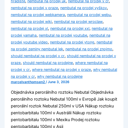
,
,
,
hradiště
nembutal na prodej uk
nembutal na prodej v čr
,
,
nembutal na prodej v praze
nembutal na prodej vyškov
,
,
nembutal na prodej webkamera
nembutal na prodej webu
,
,
nembutal na prodej wiki
nembutal na prodej wroclaw
,
,
nembutal na prodej xl
nembutal na prodej xxl
nembutal na
,
,
prodej yamaha
nembutal na prodej youtube
nembutal na
,
,
prodej youtube video
nembutal na prodej ytong
nembutal
,
,
na prodej zeminy nembutal lek
nembutal na prodej znojmo
,
should nembutal na prodej v cr
should nembutal na prodej v
,
,
praze
should nembutal na prodejne
where nembutal na
,
,
prodej v cr
where nembutal na prodej v praze
why nembutal
,
na prodej v cr
why nembutal na prodejne
marcelvanthomsen2
/
June 3, 2026
Objednávka perorálního roztoku Nebutal Objednávka
perorálního roztoku Nebutal 100ml v Evropě Jak koupit
perorální roztok Nebutal 250ml v USA Nákup roztoku
pentobarbitalu 100ml v Austrálii Nákup roztoku
pentobarbitalu 100ml v Mexiku Prodej roztoku
pentobarbitalu 100ml v Asii